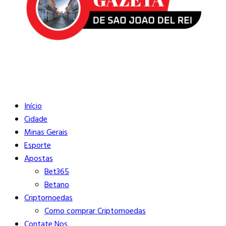
Buscar
Close
Editorias
Início
Cidade
Minas Gerais
Esporte
Apostas
Bet365
Betano
Criptomoedas
Como comprar Criptomoedas
Contate Nos