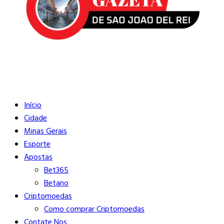
Buscar
Close
Editorias
Início
Cidade
Minas Gerais
Esporte
Apostas
Bet365
Betano
Criptomoedas
Como comprar Criptomoedas
Contate Nos