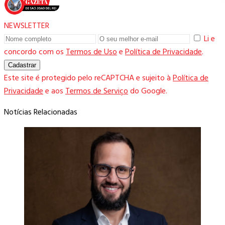
NEWSLETTER
Li e
concordo com os
Termos de Uso
e
Política de Privacidade
.
Cadastrar
Este site é protegido pelo reCAPTCHA e sujeito à
Política de
Privacidade
e aos
Termos de Serviço
do Google.
Notícias Relacionadas