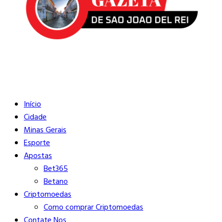
Buscar
Close
Editorias
Início
Cidade
Minas Gerais
Esporte
Apostas
Bet365
Betano
Criptomoedas
Como comprar Criptomoedas
Contate Nos