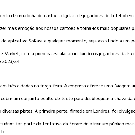
nto de uma linha de cartões digitais de jogadores de futebol em
azer mais emoção aos nossos cartões e torná-los mais populares p
io do aplicativo SoRare a qualquer momento, seja assistindo a um 
re Market, com a primeira escalação incluindo os jogadores da Pre
e 2023/24.
m três cidades na terça-feira. A empresa oferece uma “viagem ún
scobrir um conjunto oculto de texto para desbloquear a chave da c
iversas pistas. A primeira parte, filmada em Londres, foi divulgad
rios faz parte da tentativa da Sorare de atrair um público mais 
pto.