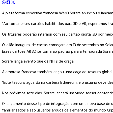
A plataforma esportiva francesa Web3 Sorare anunciou o lançame
“Ao tornar esses cartões habilitados para 3D e AR, esperamos tr
Os titulares poderão interagir com seu cartão digital 3D por me
O leilão inaugural de cartas começará em 13 de setembro no Sola
Esses cartões AR 3D se tornarão padrão para a temporada Sorar
Sorare lança evento que dá NFTs de graça
A empresa francesa também lançou uma caça ao tesouro global e
“Este tesouro aguarda na carteira Ethereum, e o usuário deve de
Nos próximos sete dias, Sorare lançará um vídeo teaser contendo d
O lançamento desse tipo de integração com uma nova base de usuá
familiarizados e são usuários árduos de elementos do mundo Cri