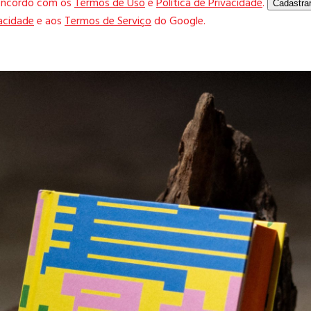
concordo com os
Termos de Uso
e
Política de Privacidade
.
Cadastra
vacidade
e aos
Termos de Serviço
do Google.