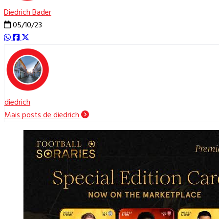
Diedrich Bader
05/10/23
diedrich
Mais posts de diedrich