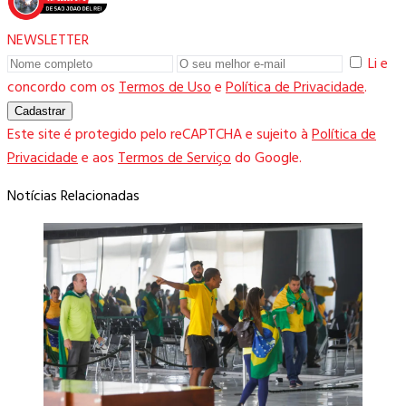
NEWSLETTER
Li e
concordo com os
Termos de Uso
e
Política de Privacidade
.
Cadastrar
Este site é protegido pelo reCAPTCHA e sujeito à
Política de
Privacidade
e aos
Termos de Serviço
do Google.
Notícias Relacionadas